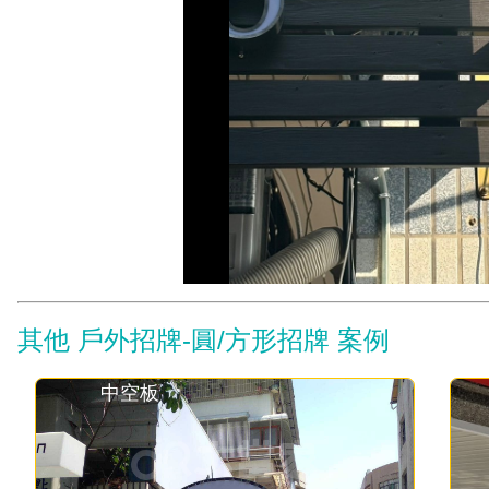
其他 戶外招牌-圓/方形招牌 案例
壓克力