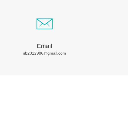
Email
sb2012986@gmail.com
作夥伴