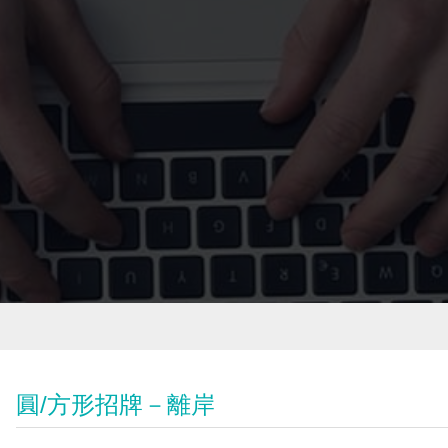
圓/方形招牌－離岸