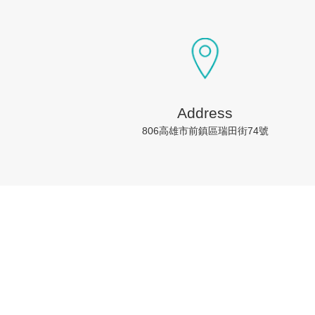
Address
806高雄市前鎮區瑞田街74號
每日快訊
❯
2026-08-07 提升效率降風險 歐盟金融市場 2027 年實施 T+1 結算