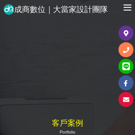
成商數位｜大當家設計團隊
客戶案例
Portfolio