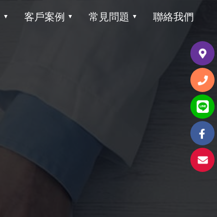
目
客戶案例
常見問題
聯絡我們
▼
▼
▼