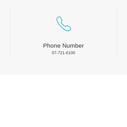
Phone Number
07-721-6100
聯絡我們
合
成商數位整合有限公司
LINE-ID﹕
sbtwps