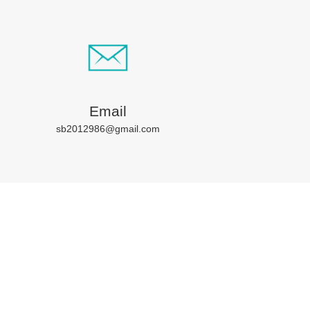
Email
sb2012986@gmail.com
作夥伴