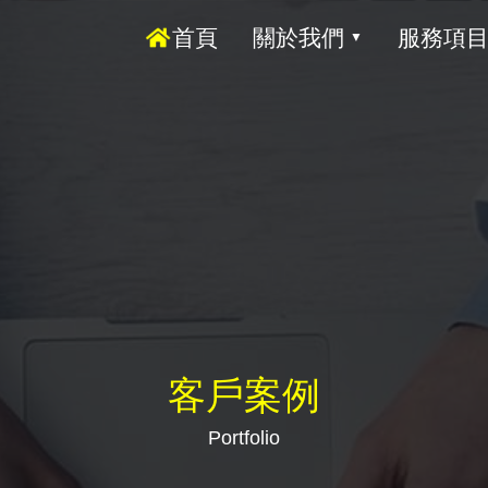
首頁
關於我們
服務項
▼
客戶案例
Portfolio