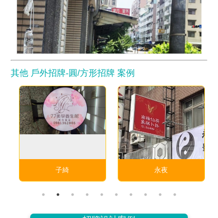
其他 戶外招牌-圓/方形招牌 案例
子綺
永夜