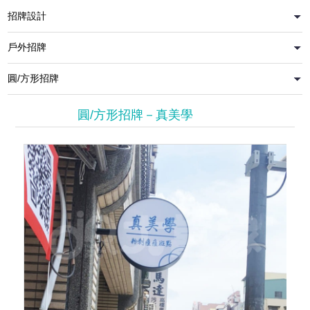
圓/方形招牌－真美學
壓克力平面