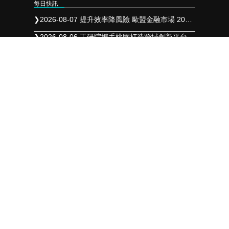
每日快訊
❯
2026-08-07 提升效率降風險 歐盟金融市場 2027 年實施 T+1 結算
❯
2026-08-06 工研院攜手桃園打造跨域創新平台 共拓全球商機
❯
2026-08-05 「新北校園廣告人」10周年 影像講座再升級 特邀學長姐傳承經驗
聯絡我們
成商數位整合有限公司
LINE-ID﹕
sbtwps
連絡電話﹕
07 721 6100
營業時間﹕
週一至週五 9:00~18:00
電子郵件﹕
sb2012986@gmail.com
連絡地址﹕
806高雄市前鎮區瑞田街74號
合作夥伴