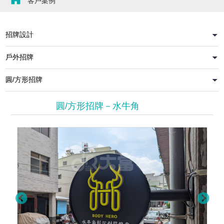
客戶案例
圓/方形招牌－水牛角
壓克力平面