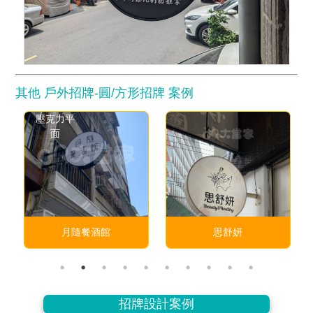
其他 戶外招牌-圓/方形招牌 案例
壓克力平
面
月隨餐酒館
思舒妍
招牌設計案例