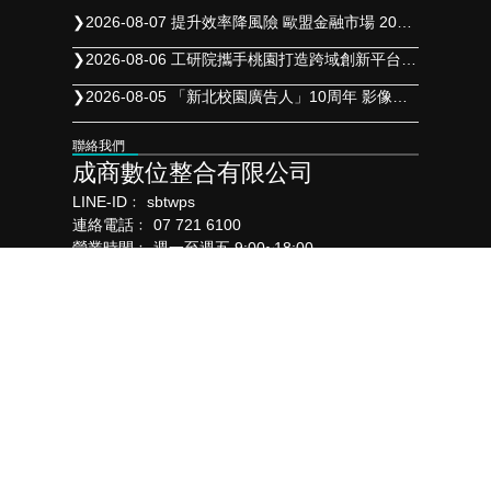
❯
2026-08-07 提升效率降風險 歐盟金融市場 2027 年實施 T+1 結算
❯
2026-08-06 工研院攜手桃園打造跨域創新平台 共拓全球商機
❯
2026-08-05 「新北校園廣告人」10周年 影像講座再升級 特邀學長姐傳承經驗
聯絡我們
成商數位整合有限公司
LINE-ID﹕
sbtwps
連絡電話﹕
07 721 6100
營業時間﹕
週一至週五 9:00~18:00
電子郵件﹕
sb2012986@gmail.com
連絡地址﹕
806高雄市前鎮區瑞田街74號
合作夥伴