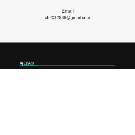
Email
sb2012986@gmail.com
每日快訊
❯
2026-08-07 提升效率降風險 歐盟金融市場 2027 年實施 T+1 結算
❯
2026-08-06 工研院攜手桃園打造跨域創新平台 共拓全球商機
❯
2026-08-05 「新北校園廣告人」10周年 影像講座再升級 特邀學長姐傳承經驗
聯絡我們
成商數位整合有限公司
LINE-ID﹕
sbtwps
連絡電話﹕
07 721 6100
營業時間﹕
週一至週五 9:00~18:00