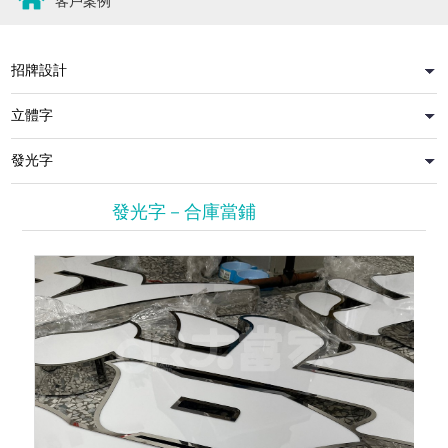
客戶案例
發光字－合庫當鋪
包邊發光字