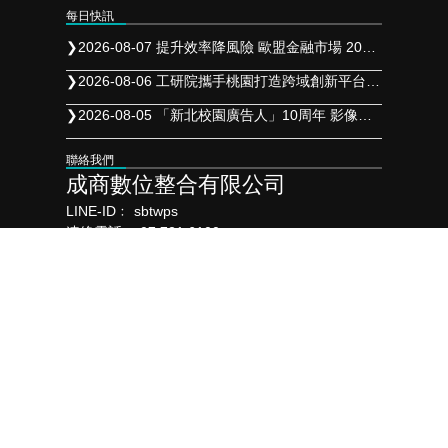
每日快訊
❯
2026-08-07 提升效率降風險 歐盟金融市場 2027 年實施 T+1 結算
❯
2026-08-06 工研院攜手桃園打造跨域創新平台 共拓全球商機
❯
2026-08-05 「新北校園廣告人」10周年 影像講座再升級 特邀學長姐傳承經驗
聯絡我們
成商數位整合有限公司
LINE-ID﹕
sbtwps
連絡電話﹕
07 721 6100
營業時間﹕
週一至週五 9:00~18:00
電子郵件﹕
sb2012986@gmail.com
連絡地址﹕
806高雄市前鎮區瑞田街74號
合作夥伴