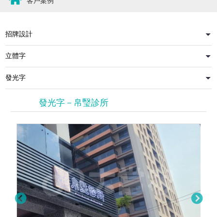
客戶案例
發光字－帛瑿診所
迷你字