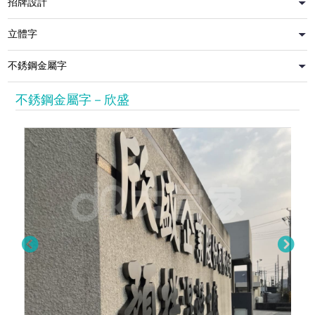
不銹鋼金屬字－欣盛