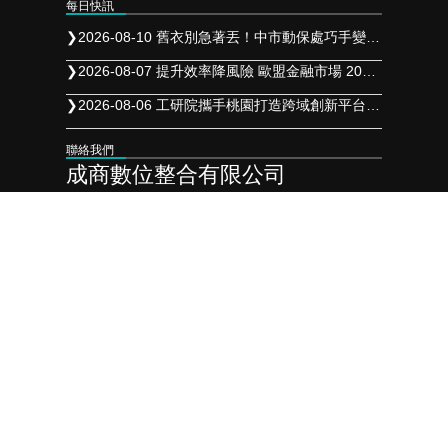
每日快訊
❯
2026-08-10 舊衣別急著丟！中市動保處巧手變布偶 永續惜物也愛護動物
❯
2026-08-07 提升效率降風險 歐盟金融市場 2027 年實施 T+1 結算
❯
2026-08-06 工研院攜手桃園打造跨域創新平台 共拓全球商機
聯絡我們
成商數位整合有限公司
LINE-ID﹕
sbtwps
連絡電話﹕
07 721 6100
營業時間﹕
週一至週五 9:00~18:00
電子郵件﹕
sb2012986@gmail.com
連絡地址﹕
806高雄市前鎮區瑞田街74號
合作夥伴