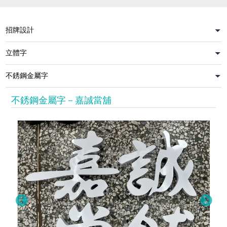
不銹鋼金屬字－嘉誠當舖