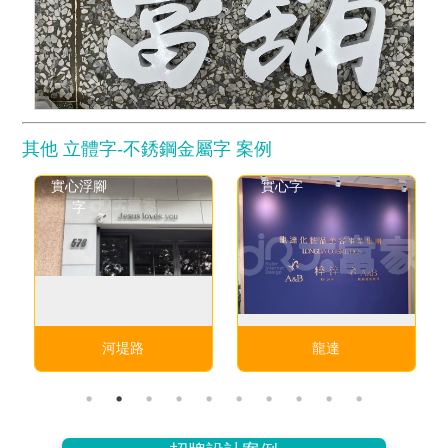
其他 立體字-不銹鋼金屬字 案例
實心浮腳
實心字
字
河堤路
龍達