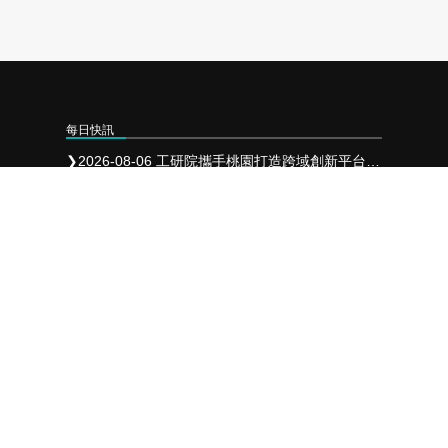
每日快訊
❯
2026-08-06 工研院攜手桃園打造跨域創新平台 共拓全球商機
❯
2026-08-05 「新北校園廣告人」10周年 影像講座再升級 特邀學長姐傳承經驗
❯
2026-08-04 台中水湳轉運中心8/5啟用 9條市區優先進駐
聯絡我們
成商數位整合有限公司
LINE-ID﹕
sbtwps
連絡電話﹕
07 721 6100
營業時間﹕
週一至週五 9:00~18:00
電子郵件﹕
sb2012986@gmail.com
連絡地址﹕
806高雄市前鎮區瑞田街74號
合作夥伴