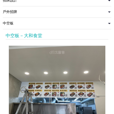
中空板－大和食堂