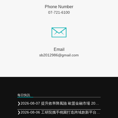
Phone Number
07-721-6100
Email
sb2012986@gmail.com
每日快訊
❯
2026-08-07 提升效率降風險 歐盟金融市場 2027 年實施 T+1 結算
❯
2026-08-06 工研院攜手桃園打造跨域創新平台 共拓全球商機