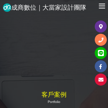
成商數位｜大當家設計團隊
客戶案例
Portfolio