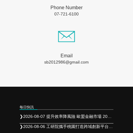
Phone Number
07-721-6100
Email
sb2012986@gmail.com
每日快訊
❯
2026-08-07 提升效率降風險 歐盟金融市場 2027 年實施 T+1 結算
❯
2026-08-06 工研院攜手桃園打造跨域創新平台 共拓全球商機