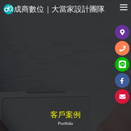
成商數位｜大當家設計團隊
客戶案例
Portfolio