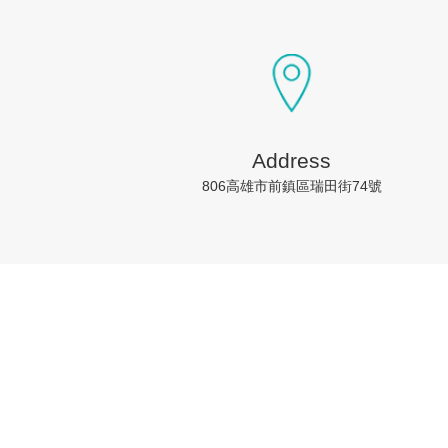
Address
806高雄市前鎮區瑞田街74號
每日快訊
❯
2026-08-07 提升效率降風險 歐盟金融市場 2027 年實施 T+1 結算