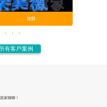
上野匠
所有客戶案例
當家聊聊！