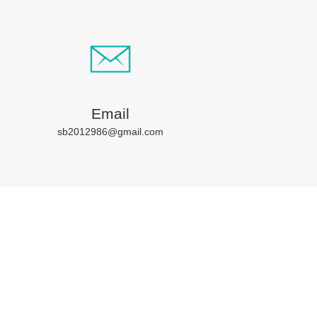
Email
sb2012986@gmail.com
作夥伴