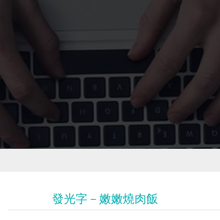
發光字－嫩嫩燒肉飯
包邊發光字