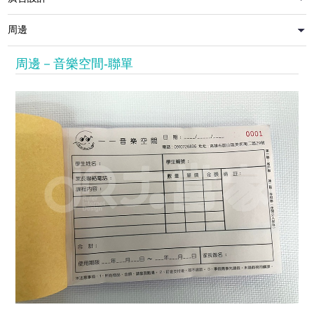
周邊－音樂空間-聯單