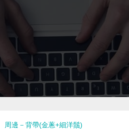
周邊－背帶(金蔥+細洋鬚)