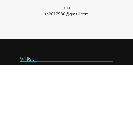
Email
sb2012986@gmail.com
每日快訊
❯
2026-08-06 工研院攜手桃園打造跨域創新平台 共拓全球商機
❯
2026-08-05 「新北校園廣告人」10周年 影像講座再升級 特邀學長姐傳承經驗
❯
2026-08-04 台中水湳轉運中心8/5啟用 9條市區優先進駐
聯絡我們
成商數位整合有限公司
LINE-ID﹕
sbtwps
連絡電話﹕
07 721 6100
營業時間﹕
週一至週五 9:00~18:00