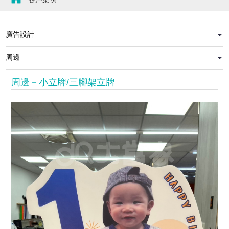
周邊－小立牌/三腳架立牌