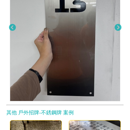
其他 戶外招牌-不銹鋼牌 案例
蝕刻板(黑
字)