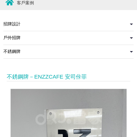
客戶案例
蝕刻板(黑字)
不銹鋼牌－ENZZCAFE 安司佧菲