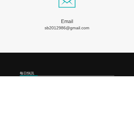
Email
sb2012986@gmail.com
每日快訊
❯
2026-08-06 工研院攜手桃園打造跨域創新平台 共拓全球商機
❯
2026-08-05 「新北校園廣告人」10周年 影像講座再升級 特邀學長姐傳承經驗
❯
2026-08-04 台中水湳轉運中心8/5啟用 9條市區優先進駐
聯絡我們
成商數位整合有限公司
LINE-ID﹕
sbtwps