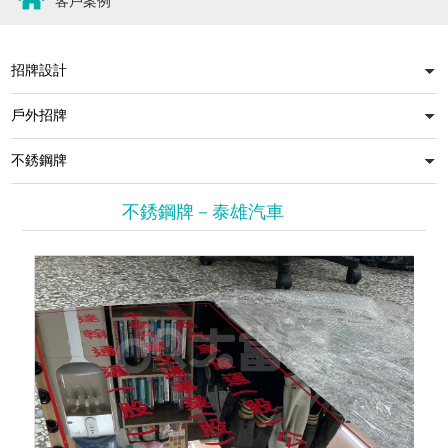
客戶案例
不銹鋼牌－泰雄汽車
蝕刻板(紅字)