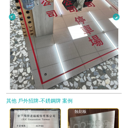
其他 戶外招牌-不銹鋼牌 案例
蝕刻板(黑
蝕刻板
字)