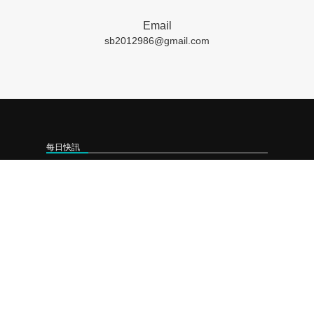
Email
sb2012986@gmail.com
每日快訊
❯
2026-08-07 提升效率降風險 歐盟金融市場 2027 年實施 T+1 結算
❯
2026-08-06 工研院攜手桃園打造跨域創新平台 共拓全球商機
❯
2026-08-05 「新北校園廣告人」10周年 影像講座再升級 特邀學長姐傳承經驗
聯絡我們
成商數位整合有限公司
LINE-ID﹕
sbtwps
連絡電話﹕
07 721 6100
營業時間﹕
週一至週五 9:00~18:00