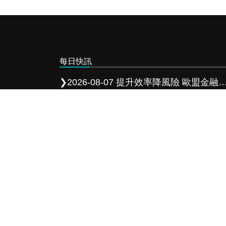
每日快訊
❯
2026-08-07 提升效率降風險 歐盟金融市場 2027 年實施 T+1 結算
❯
2026-08-06 工研院攜手桃園打造跨域創新平台 共拓全球商機
❯
2026-08-05 「新北校園廣告人」10周年 影像講座再升級 特邀學長姐傳承經驗