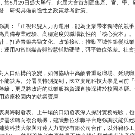
，於5月29日盛大舉行。此屆大會首創匯集產、官、學、
發，研擬具備前瞻性之政策參考對策。
強調：「正視銀髮人力再運用，能為企業帶來獨特的競爭
為具備專業經驗、高穩定度與職場韌性的『核心資本』。
計，打造青銀共融文化。政策接軌：推動區域性銀髮就業
：運用AI智能媒合與智慧輔助硬體，弭平數位落差。社
對人口結構的改變，如何協助中高齡者重返職場、延續職
不能缺席。分署長特別提到，國立虎尾科技大學是目前「
藩籬，更是將政府的就業服務資源直接深耕於校園基層。
用這座校園內的就業寶庫。
表與海報發表。上午場的口頭發表深入探討實務經驗，包
濟需求轉向複合動機，建議數位求職平台應強調技能與經
輔英科技大學與群達人力開發有限公司合作，以外籍移工