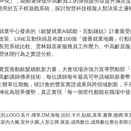
OP化），能顯著降低中高齡員工的身體疲勞並提升滿意度
ta剪枝技術應用於五子棋遊戲系統，探討智慧科技模擬人類決
就業中心發表的《銀髮就業AI賦能・百點鏈結》計畫最
政策、LINE互動快篩及布建100個「微冊就業地圖」行
長照系統比較、雲林縣居家服務員工作壓力、中高齡居服
營休閒行為之實證分析。
實質推動銀髮續航新力量，大會現場亦強力宣導勞動部「
高齡講師傳承技術，每位講師每年最高可申請補助新臺幣1
後主辦單位期勉，研討會的豐富實證成果與跨領域創新，不
轉化為競爭優勢，真正實現「每一個世代都能在職場中發
LOGO,名片,傳單,DM,海報,信封,卡片,貼紙,菜單,書冊,微網
箱,室內大圖,室外大圖,人形立牌,展架,成商數位,成商數位整合有