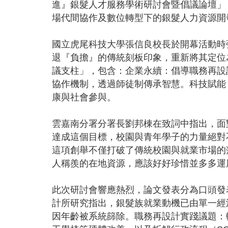
進』銀髮人才服務學術研討會暨倡議論壇」
場代間協作及數位轉型下的銀髮人力資源開
國立虎尾科技大學張信良校長於開幕活動時
退『負擔』的傳統刻板印象，重新將其定位
議支柱」，包含：企業永續：倡導職務再設
協作機制，透過師徒制傳承智慧。科技賦能
康與社會參與。
雲嘉南分署分署長劉邦棟在致詞中指出，面
達成這個目標，校園與青年學子的力量絕對
這項創舉不僅打破了傳統校園與就業市場的
人稱羨的在地資源，應該好好珍惜並多多運
此次研討會響應熱烈，論文發表分為口頭發
計所研究指出，銀髮族就業動機已由單一經
因年齡被系統篩除。職務再設計實踐議題：