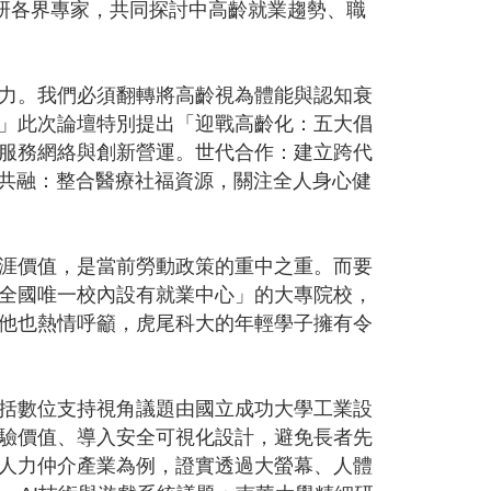
研各界專家，共同探討中高齡就業趨勢、職
力。我們必須翻轉將高齡視為體能與認知衰
」此次論壇特別提出「迎戰高齡化：五大倡
服務網絡與創新營運。世代合作：建立跨代
會共融：整合醫療社福資源，關注全人身心健
涯價值，是當前勞動政策的重中之重。而要
全國唯一校內設有就業中心」的大專院校，
他也熱情呼籲，虎尾科大的年輕學子擁有令
括數位支持視角議題由國立成功大學工業設
驗價值、導入安全可視化設計，避免長者先
人力仲介產業為例，證實透過大螢幕、人體