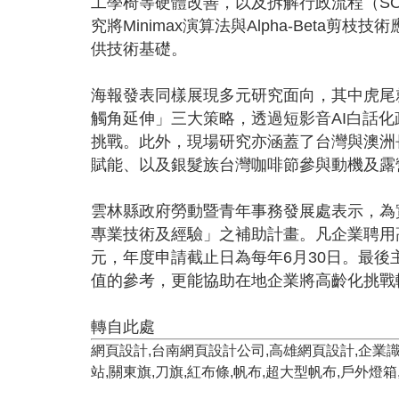
工學椅等硬體改善，以及拆解行政流程（S
究將Minimax演算法與Alpha-Be
供技術基礎。
海報發表同樣展現多元研究面向，其中虎尾
觸角延伸」三大策略，透過短影音AI白話化
挑戰。此外，現場研究亦涵蓋了台灣與澳洲
賦能、以及銀髮族台灣咖啡節參與動機及露
雲林縣政府勞動暨青年事務發展處表示，為
專業技術及經驗」之補助計畫。凡企業聘用
元，年度申請截止日為每年6月30日。最
值的參考，更能協助在地企業將高齡化挑戰
轉自此處
網頁設計,台南網頁設計公司,高雄網頁設計,企業識別,
站,關東旗,刀旗,紅布條,帆布,超大型帆布,戶外燈