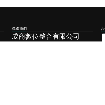
聯絡我們
合
成商數位整合有限公司
LINE-ID﹕
sbtwps
連絡電話﹕
07 721 6100
營業時間﹕
週一至週五 9:00~18:00
電子郵件﹕
sb2012986@gmail.com
連絡地址﹕
806高雄市前鎮區瑞田街74號
版權所有 © 成商數位整合有限公司 All Rights Reserved.
隱私權保護政策宣告 / 安全性政策宣告