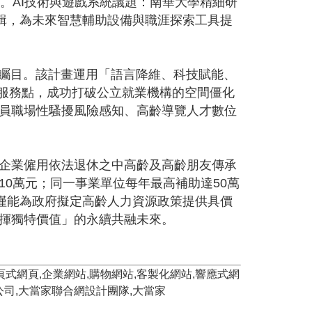
。AI技術與遊戲系統議題：南華大學精細研
策之邏輯，為未來智慧輔助設備與職涯探索工具提
受矚目。該計畫運用「語言降維、科技賦能、
動服務點，成功打破公立就業機構的空間僵化
員職場性騷擾風險感知、高齡導覽人才數位
企業僱用依法退休之中高齡及高齡朋友傳承
0萬元；同一事業單位每年最高補助達50萬
僅能為政府擬定高齡人力資源政策提供具價
揮獨特價值」的永續共融未來。
,單頁式網頁,企業網站,購物網站,客製化網站,響應式網
限公司,大當家聯合網設計團隊,大當家