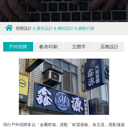
招牌設計
&
廣告設計
&
網站設計
&
網路行銷
戶外招牌
帆布印刷
立體字
店務設計
現行戶外招牌多以「金屬燈箱」搭配「材質面板」為主流，搭配後架