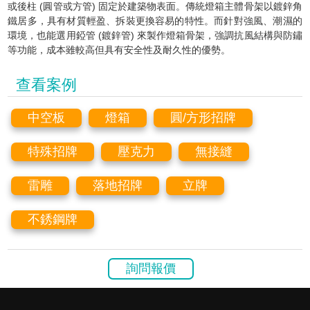
或後柱 (圓管或方管) 固定於建築物表面。傳統燈箱主體骨架以鍍鋅角
鐵居多，具有材質輕盈、拆裝更換容易的特性。而針對強風、潮濕的
環境，也能選用錏管 (鍍鋅管) 來製作燈箱骨架，強調抗風結構與防鏽
等功能，成本雖較高但具有安全性及耐久性的優勢。
查看案例
中空板
燈箱
圓/方形招牌
特殊招牌
壓克力
無接縫
雷雕
落地招牌
立牌
不銹鋼牌
詢問報價