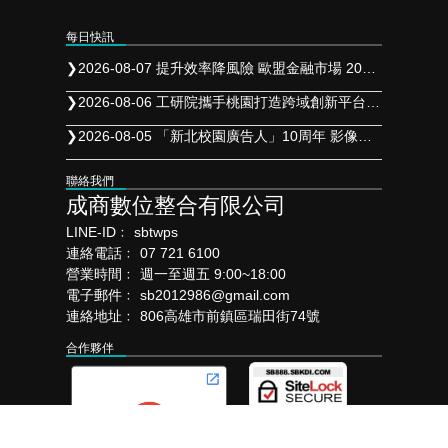
每日快訊
❯
2026-08-07 提升效率降風險 歐盟金融市場 2027 年實施 T+1 結算
❯
2026-08-06 工研院攜手桃園打造跨域創新平台 共拓全球商機
❯
2026-08-05 「新北校園廣告人」10周年 影像講座再升級 特邀學長姐傳承經驗
聯絡我們
成商數位整合有限公司
LINE-ID﹕
sbtwps
連絡電話﹕
07 721 6100
營業時間﹕
週一至週五 9:00~18:00
電子郵件﹕
sb2012986@gmail.com
連絡地址﹕
806高雄市前鎮區瑞田街74號
合作夥伴