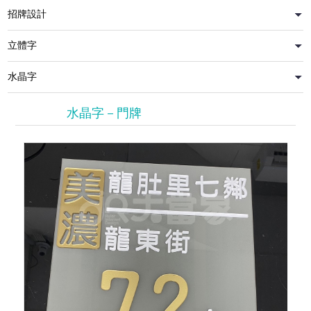
水晶字－門牌
反貼卡典