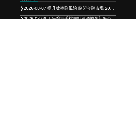
❯
2026-08-07 提升效率降風險 歐盟金融市場 2027 年實施 T+1 結算
❯
2026-08-06 工研院攜手桃園打造跨域創新平台 共拓全球商機
❯
2026-08-05 「新北校園廣告人」10周年 影像講座再升級 特邀學長姐傳承經驗
聯絡我們
成商數位整合有限公司
LINE-ID﹕
sbtwps
連絡電話﹕
07 721 6100
營業時間﹕
週一至週五 9:00~18:00
電子郵件﹕
sb2012986@gmail.com
連絡地址﹕
806高雄市前鎮區瑞田街74號
合作夥伴