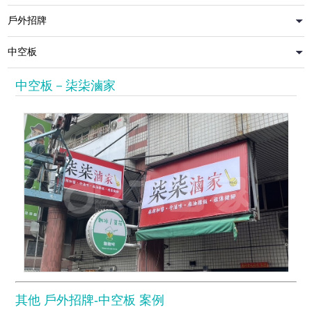
中空板－柒柒滷家
其他 戶外招牌-中空板 案例