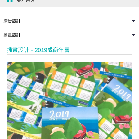
插畫設計－2019成商年曆