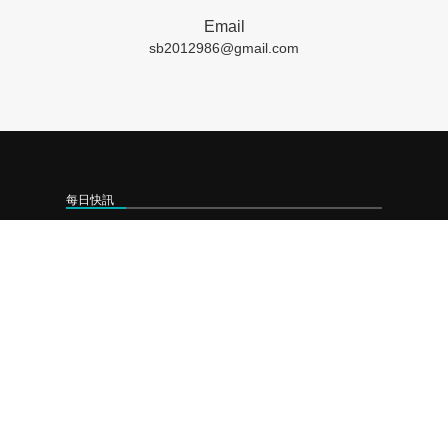
Email
sb2012986@gmail.com
每日快訊
❯
2026-08-10 舊衣別急著丟！中市動保處巧手變布偶 永續惜物也愛護動物
❯
2026-08-07 提升效率降風險 歐盟金融市場 2027 年實施 T+1 結算
❯
2026-08-06 工研院攜手桃園打造跨域創新平台 共拓全球商機
聯絡我們
成商數位整合有限公司
LINE-ID﹕
sbtwps
連絡電話﹕
07 721 6100
營業時間﹕
週一至週五 9:00~18:00