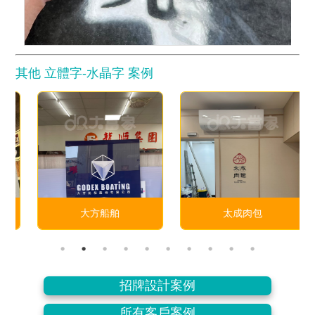
其他 立體字-水晶字 案例
大方船舶
太成肉包
招牌設計案例
所有客戶案例