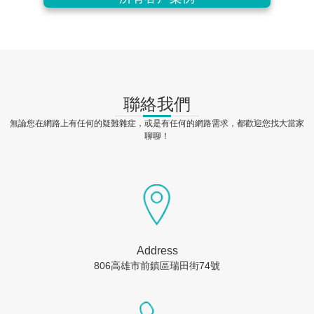
聯絡我們
無論您在網路上有任何的疑難雜症，或是有任何的網路需求，都歡迎您找大當家
聊聊！
Address
806高雄市前鎮區瑞田街74號