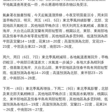
平地氣溫會再更低一些，外出應適時增添衣物以免受涼。
氣象署在臉書預報，今天起氣溫溜滑梯，今夜至明晨最涼冷，周末回
溫早晚仍涼。明天、周五（4日、5日）東北季風持續影響，北部、宜
花地區天氣較涼，其他地區早晚亦涼；明天到周五水氣稍減，基隆北
海岸、大台北山區及宜蘭有局部短暫雨，桃園以北、東部、東南部地
區及恆春半島亦有零星短暫雨，其他地區為多雲到晴。低溫預測為西
半部及宜蘭14～18度，花東18～20度；高溫預測為北部、宜花19～
23度，中部及台東22～26度，南部25～26度。
周六、周日（6日、7日）東北季風稍減弱，各地氣溫逐漸回升，早晚
仍較涼，中南部日夜溫差大；水氣進一步減少，各地大多為晴到多
雲，僅基隆北海岸、大台北山區、東半部地區及恆春半島有局部短暫
雨。低溫預測為各地14～20度；高溫預測為北部、東半部23～25
度，中南部26～28度。
下周一（8日）東北季風再增強，下周二（9日）東北季風影響，北部
及東北部天氣稍轉涼，其他地區早晚亦涼；迎風面水氣增加，桃園以
北、東半部地區及恆春半島有局部短暫雨，其他地區為多雲到晴。低
溫預測為各地15～19度；高溫預測為北部、宜蘭21～22度，花東24
～26度，中南部26～27度。