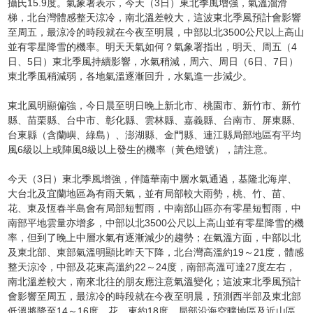
攝氏15.9度。氣象署表示，今天（3日）東北季風增強，氣溫溜滑
梯，北台灣體感整天涼冷，南北溫差較大，這波東北季風預計會影響
至周五，最涼冷的時段就在今夜至明晨，中部以北3500公尺以上高山
並有零星降雪的機率。明天天氣如何？氣象署指出，明天、周五（4
日、5日）東北季風持續影響，水氣稍減，周六、周日（6日、7日）
東北季風稍減弱，各地氣溫逐漸回升，水氣進一步減少。
東北風明顯偏強，今日晨至明日晚上新北市、桃園市、新竹市、新竹
縣、苗栗縣、台中市、彰化縣、雲林縣、嘉義縣、台南市、屏東縣、
台東縣（含蘭嶼、綠島）、澎湖縣、金門縣、連江縣局部地區有平均
風6級以上或陣風8級以上發生的機率（黃色燈號），請注意。
今天（3日）東北季風增強，伴隨華南中層水氣通過，基隆北海岸、
大台北及宜蘭地區為有雨天氣，並有局部較大雨勢，桃、竹、苗、
花、東及恆春半島會有局部短暫雨，中南部山區亦有零星短暫雨，中
南部平地雲量亦增多，中部以北3500公尺以上高山並有零星降雪的機
率，但到了晚上中層水氣有逐漸減少的趨勢；在氣溫方面，中部以北
及東北部、東部氣溫明顯比昨天下降，北台灣高溫約19～21度，體感
整天涼冷，中部及花東高溫約22～24度，南部高溫可達27度左右，
南北溫差較大，南來北往的朋友應注意氣溫變化；這波東北季風預計
會影響至周五，最涼冷的時段就在今夜至明晨，預測西半部及東北部
低溫將降至14～16度，花、東約18度，局部沿海空曠地區及近山區