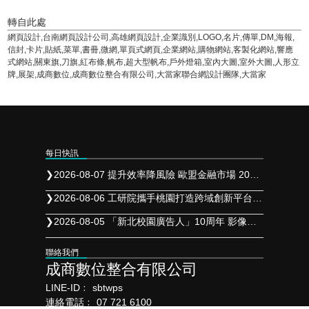
轉自此處
網頁設計,台南網頁設計公司,高雄網頁設計,企業識別,LOGO,名片,傳單,DM,海報,
信封,卡片,貼紙,菜單,書冊,微網,單頁式網頁,企業網站,購物網站,客製化網站,響應
式網站,關東旗,刀旗,紅布條,帆布,超大型帆布,戶外燈箱,室內大圖,室外大圖,人形立
牌,展架,成商數位,成商數位整合有限公司,大當家聯合網設計團隊,大當家
每日快訊
❯
2026-08-07 提升效率降風險 歐盟金融市場 2027 年實施 T+1 結算
❯
2026-08-06 工研院攜手桃園打造跨域創新平台 共拓全球商機
❯
2026-08-05 「新北校園廣告人」10周年 影像講座再升級 特邀學長姐傳承經驗
聯絡我們
成商數位整合有限公司
LINE-ID﹕
sbtwps
連絡電話﹕
07 721 6100