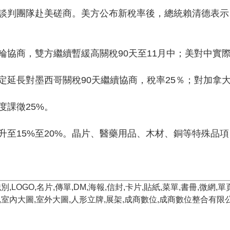
談判團隊赴美磋商。美方公布新稅率後，總統賴清德表示
協商，雙方繼續暫緩高關稅90天至11月中；美對中實際
延長對墨西哥關稅90天繼續協商，稅率25％；對加拿大稅
度課徵25%。
升至15%至20%。晶片、醫藥用品、木材、銅等特殊品
LOGO,名片,傳單,DM,海報,信封,卡片,貼紙,菜單,書冊,微網
箱,室內大圖,室外大圖,人形立牌,展架,成商數位,成商數位整合有