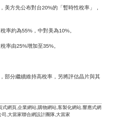
，美方先公布對台20%的「暫時性稅率」，
稅率約為55%，中對美為10%。
率由25%增加至35%。
項，部分繼續維持高稅率，另將評估晶片與其
,單頁式網頁,企業網站,購物網站,客製化網站,響應式網
限公司,大當家聯合網設計團隊,大當家