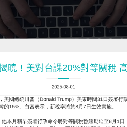
揭曉！美對台課20%對等關稅 
2025-08-01
國總統川普（Donald Trump）美東時間31日簽
韓的15%。白宮表示，新稅率將於8月7日生效實施。
，他本月稍早簽署行政命令將對等關稅暫緩期延至8月1日