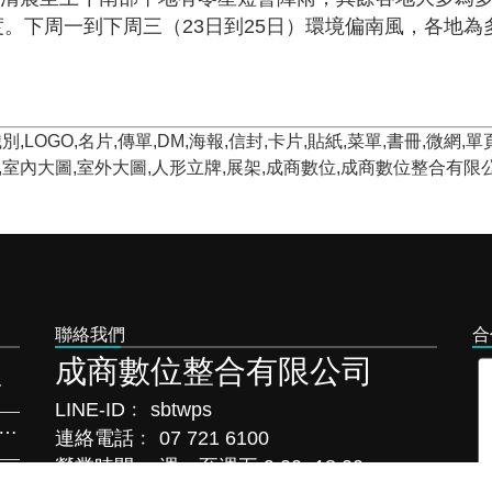
32度。下周一到下周三（23日到25日）環境偏南風，各
LOGO,名片,傳單,DM,海報,信封,卡片,貼紙,菜單,書冊,微網
箱,室內大圖,室外大圖,人形立牌,展架,成商數位,成商數位整合有
聯絡我們
合
成商數位整合有限公司
LINE-ID﹕
sbtwps
連絡電話﹕
07 721 6100
營業時間﹕
週一至週五 9:00~18:00