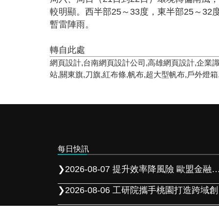
較明顯。西半部25～33度，東半部25～
暫雷陣雨。
轉自此處
網頁設計,台南網頁設計公司,高雄網頁設計,企業識別,
站,關東旗,刀旗,紅布條,帆布,超大型帆布,戶外燈
每日快訊
❯
2026-08-07 提升效率降風險 歐盟金融市場 2027 年實施 T+1 結算
❯
2026-08-06 工研院攜手桃園打造跨域創新平台 共拓全球商機
❯
2026-08-05 「新北校園廣告人」10周年 影像講座再升級 特邀學長姐傳承經驗