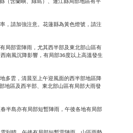
縣（含蘭嶼、綠島）、連江縣局部地區有平
機率，請加強注意。花蓮縣為黃色燈號，請注
地有局部雷陣雨，尤其西半部及東北部山區有
受西南風沉降影響，有局部36度以上高溫發生
各地多雲，清晨至上午迎風面的西半部地區降
部地區及西半部、東北部山區有局部大雨發
恆春半島亦有局部短暫陣雨，午後各地有局部
多雲到晴，午後有局部短暫雷陣雨，山區雨勢