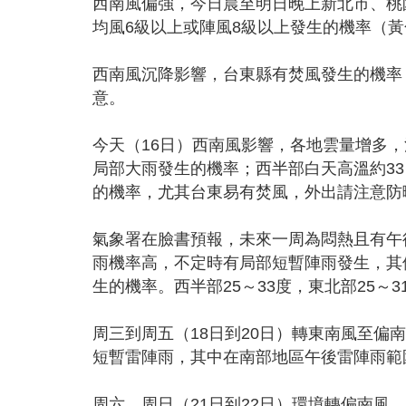
西南風偏強，今日晨至明日晚上新北市、桃
均風6級以上或陣風8級以上發生的機率（
西南風沉降影響，台東縣有焚風發生的機率
意。
今天（16日）西南風影響，各地雲量增多
局部大雨發生的機率；西半部白天高溫約33
的機率，尤其台東易有焚風，外出請注意防
氣象署在臉書預報，未來一周為悶熱且有午
雨機率高，不定時有局部短暫陣雨發生，其
生的機率。西半部25～33度，東北部25～3
周三到周五（18日到20日）轉東南風至
短暫雷陣雨，其中在南部地區午後雷陣雨範圍
周六、周日（21日到22日）環境轉偏南