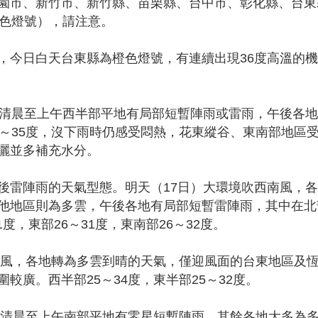
園市、新竹市、新竹縣、苗栗縣、台中市、彰化縣、台東
黃色燈號），請注意。
，今日白天台東縣為橙色燈號，有連續出現36度高溫的
，清晨至上午西半部平地有局部短暫陣雨或雷雨，午後各
～35度，沒下雨時仍感受悶熱，花東縱谷、東南部地區
曬並多補充水分。
後雷陣雨的天氣型態。明天（17日）大環境吹西南風，
他地區則為多雲，午後各地有局部短暫雷陣雨，其中在北
1度，東部26～31度，東南部26～32度。
偏南風，各地轉為多雲到晴的天氣，僅迎風面的台東地區及
較廣。西半部25～34度，東半部25～32度。
風，清晨至上午南部平地有零星短暫陣雨，其餘各地大多為